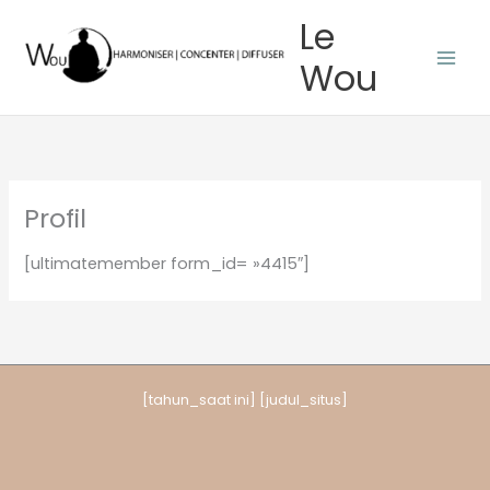
Aller
Le
au
Wou
contenu
Profil
[ultimatemember form_id= »4415″]
[tahun_saat ini] [judul_situs]